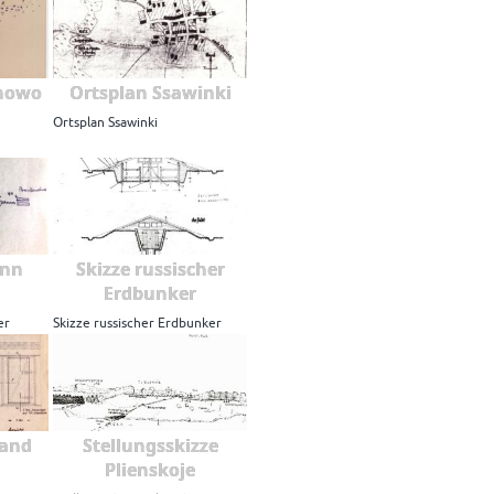
inowo
Ortsplan Ssawinki
Ortsplan Ssawinki
ann
Skizze russischer
Erdbunker
er
Skizze russischer Erdbunker
tand
Stellungsskizze
Plienskoje