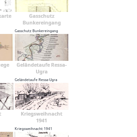
karte
Gasschutz
Bunkereingang
Gasschutz Bunkereingang
uege
Geländetaufe Ressa-
Ugra
Geländetaufe Ressa-Ugra
t
Kriegsweihnacht
1941
Kriegsweihnacht 1941