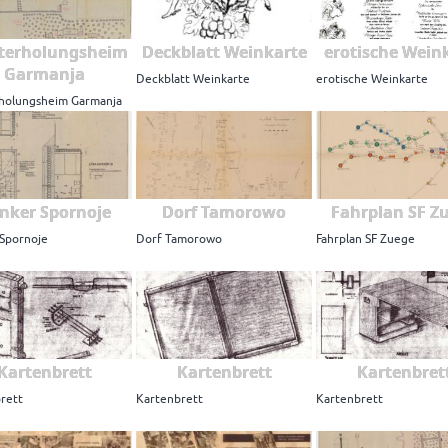
terholungsheim
Deckblatt Weinkarte
erotische Wein
Garmanja
Deckblatt Weinkarte
erotische Weinkarte
holungsheim Garmanja
nker Spornoje
Dorf Tamorowo
Fahrplan SF Z
Spornoje
Dorf Tamorowo
Fahrplan SF Zuege
Kartenbrett
Kartenbrett
Kartenbret
rett
Kartenbrett
Kartenbrett