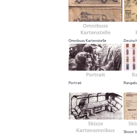
Omnibuss
Kartenstelle
Omnibuss Kartenstelle
Deutsc
Portrait
R
Portrait
Rangab
Skizze
Ski
Kartenomnibus
Skizze 