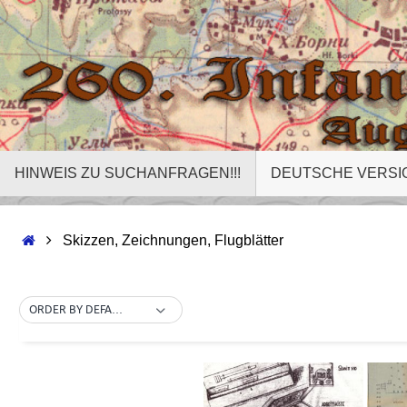
Zum
Inhalt
springen
Zum
HINWEIS ZU SUCHANFRAGEN!!!
DEUTSCHE VERSI
Inhalt
springen
Start
Skizzen, Zeichnungen, Flugblätter
ORDER BY DEFAULT