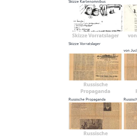
Skizze Kartenomnibus
Skizze Vorratslager
von
Skizze Vorratslager
von Ju
Russische
Propaganda
Russische Propaganda
Russisc
Russische