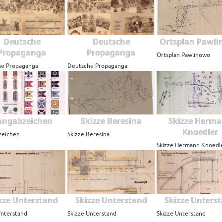
Deutsche
Deutsche
Ortsplan Pawl
Propaganga
Propaganga
Ortsplan Pawlinowo
he Propaganga
Deutsche Propaganga
angabzeichen
Skizze Beresina
Skizze Herm
Knoedler
zeichen
Skizze Beresina
Skizze Hermann Knoedl
zze Unterstand
Skizze Unterstand
Skizze Unters
Unterstand
Skizze Unterstand
Skizze Unterstand