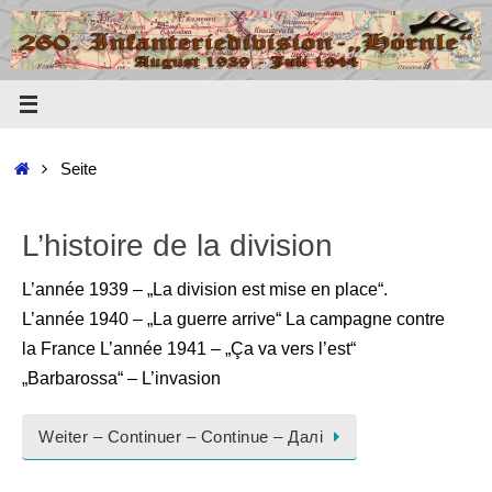
Zum
Inhalt
springen
Start
Seite
L’histoire de la division
L’année 1939 – „La division est mise en place“.
L’année 1940 – „La guerre arrive“ La campagne contre
la France L’année 1941 – „Ça va vers l’est“
„Barbarossa“ – L’invasion
Weiter – Continuer – Continue – Далі