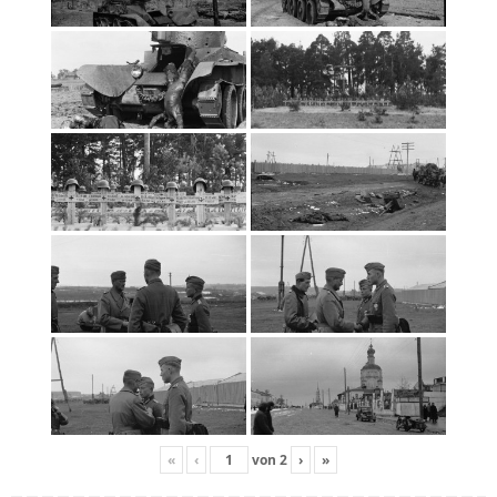
«
‹
von
2
›
»