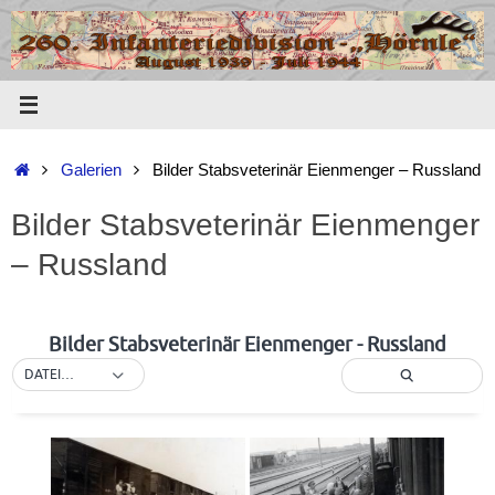
Zum
Inhalt
springen
Start
Galerien
Bilder Stabsveterinär Eienmenger – Russland
Bilder Stabsveterinär Eienmenger
– Russland
Bilder Stabsveterinär Eienmenger - Russland
DATEINAME