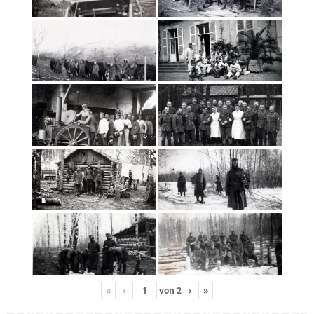
«
‹
von
2
›
»