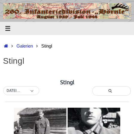
Zum
Inhalt
springen
Start
Galerien
Stingl
Stingl
Stingl
DATEINAME