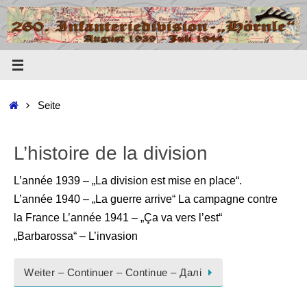
Zum
Inhalt
springen
Start
Seite
L’histoire de la division
L’année 1939 – „La division est mise en place“.
L’année 1940 – „La guerre arrive“ La campagne contre
la France L’année 1941 – „Ça va vers l’est“
„Barbarossa“ – L’invasion
Weiter – Continuer – Continue – Далі