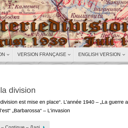
ON
VERSION FRANÇAISE
ENGLISH VERSION
 la division
division est mise en place“. L’année 1940 – „La guerre 
l’est“ „Barbarossa“ – L’invasion
 – Continue – Далі