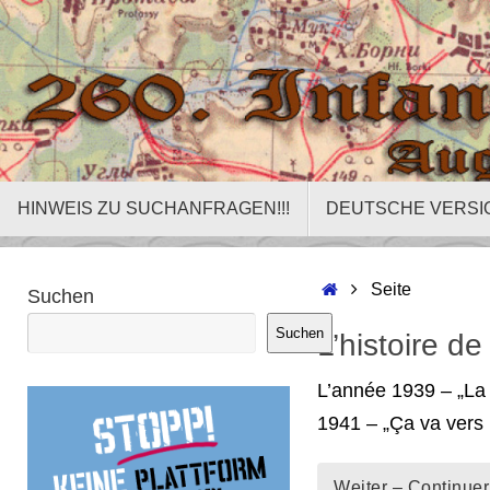
Zum
Inhalt
springen
Zum
HINWEIS ZU SUCHANFRAGEN!!!
DEUTSCHE VERSI
Inhalt
springen
Start
Seite
Suchen
Suchen
L’histoire de
L’année 1939 – „La 
1941 – „Ça va vers 
Weiter – Continuer