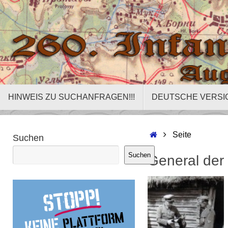
Zum
Inhalt
springen
Zum
HINWEIS ZU SUCHANFRAGEN!!!
DEUTSCHE VERSI
Inhalt
springen
Start
Seite
Suchen
Suchen
General der