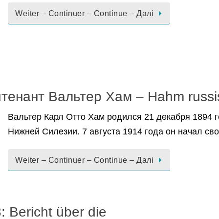
Weiter – Continuer – Continue – Далі
тенант Вальтер Хам – Hahm russi
Вальтер Карл Отто Хам родился 21 декабря 1894 
Нижней Силезии. 7 августа 1914 года он начал с
Weiter – Continuer – Continue – Далі
 Bericht über die