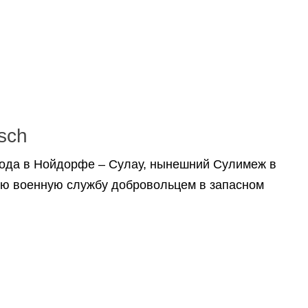
sch
года в Нойдорфе – Сулау, нынешний Сулимеж в
вою военную службу добровольцем в запасном