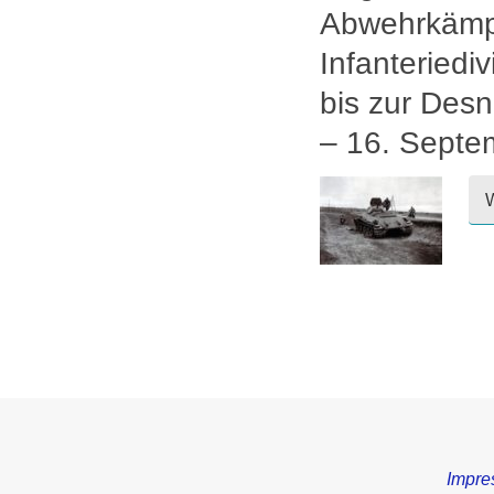
Abwehrkämp
Infanteriediv
bis zur Des
– 16. Septe
W
Impre