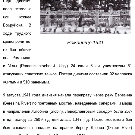
года дивизия
вела тяжелые
бои южнее
Бобруйска. В
ходе трудного
кровопролитно
Романище 1941
го боя вблизи
сел Романище
и Углы (Romanischtsche & Ugly) 24 июля были уничтожены 51
атакующих советских танков. Потери дивизии составили 92 человека
убитыми и 510 ранеными.
9 августа 1941 года дивизия начала переправу через реку Березина
(Beresina River) по понтонным мостам, наведенным саперами, и марш
в направлении Жлобина (Slobin). Левофланговым соседом была 267-
я пд, вслед за 260-й пд двигалась 134-я пд. После жестокого боя
был захвачен плацдарм на правом берегу Днепра (Dnjepr River)