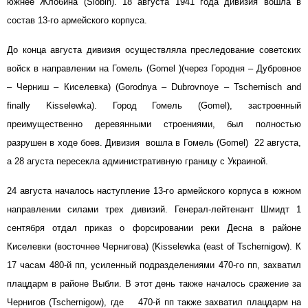
южнее Жлобина (Slobin). 18 августа 1941 года дивизия вошла в
состав 13-го армейского корпуса.
До конца августа дивизия осуществляла преследование советских
войск в направлении на Гомель (Gomel )(через Городня – Дубровное
– Черниш – Киселевка) (Gorodnya – Dubrovnoye – Tschernisch and
finally Kisselewka). Город Гомель (Gomel), застроенный
преимущественно деревянными строениями, был полностью
разрушен в ходе боев. Дивизия вошла в Гомель (Gomel) 22 августа,
а 28 агуста пересекла административную границу с Украиной.
24 августа началось наступление 13-го армейского корпуса в южном
направлении силами трех дивизий. Генерал-лейтенант Шмидт 1
сентября отдал приказ о форсировании реки Десна в районе
Киселевки (восточнее Чернигова) (Kisselewka (east of Tschernigow). К
17 часам 480-й пп, усиленный подразделениями 470-го пп, захватил
плацдарм в районе Выбли. В этот день также началось сражение за
Чернигов (Tschernigow), где 470-й пп также захватил плацдарм на