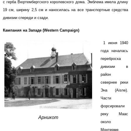
с герба Вюртембергского королевского дома. Эмблема имела длину
19 см, ширину 2,5 см и наносилась на все транспортные средства
дивизии спереди и сзади.
Кампания на Западе (Western Campaign)
1 июня 1940
года началась
переброска
дивизии в
район
севернее реки
Эна (Aisne).
Части
форсировали
реку Маас
Арникот
около
Монтерме.