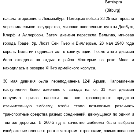
Битбурга
(Bitburg)
начала вторжение в Люксембург. Немецкие войска 23-25 мая прошли
через маленькое государство, миновав населенные пункты Дасбург,
Клерф и Аллерборн. Затем дивизия пересекла Бельгию, миновав
города Граде, Ур, Люэт Сен Пьер и Виллерзье. 28 мая 1940 года
король Бельгии подписал акт о капитуляции. После этого дивизия
бала отведена на отдых в район Монтерме на реке Маас и
находилась в резерве XIII-го армейского корпуса.
30 мая дивизия была переподчинена 12-й Армии. Направление
наступления было изменено с запада на юг. 31 мая дивизия
получила приказ нанести на все транспортные средства
отличительную эмблему, чтобы стало возможным различать
транспортные средства разных соединений, движущиеся по одним и
тем же дорогам. В 260-й пд в качестве эмблемы было выбрано
изображение оленьего рога с четырьмя отростками, заимствованное