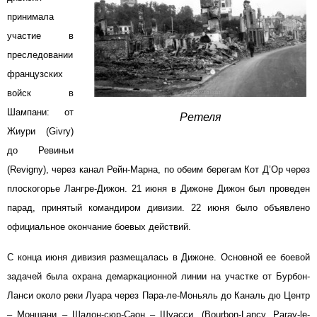
принимала
участие в
преследовании
французских
войск в
Шампани: от
Ретеля
Жиури (Givry)
до Ревиньи
(Revigny), через канал Рейн-Марна, по обеим берегам Кот Д’Ор через
плоскогорье Лангре-Дижон. 21 июня в Дижоне Дижон был проведен
парад, принятый командиром дивизии. 22 июня было объявлено
официальное окончание боевых действий.
С конца июня дивизия размещалась в Дижоне. Основной ее боевой
задачей была охрана демаркационной линии на участке от Бурбон-
Ланси около реки Луара через Пара-ле-Моньяль до Каналь дю Центр
– Моншани – Шалон-сюр-Саон – Шуасси. (Bourbon-Lancy, Paray-le-