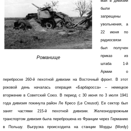
мая в дивизии
были
запрещены
увольнения, а
22 июня по
радиосвязи
был получен
приказ из
Романище
штаба 1-й
Армии о
переброске 260-й пехотной дивизии на Восточный фронт. В этот
роковой день началась операция «Барбаросса» – немецкое
вторжение в Советский Союз. В период с 30 июня по 3 июля 1941
года дивизия покинула район Ле Кресо (Le Creusot). Ее сектор был
занят частями 215-й пехотной дивизии. Железнодорожным
транспортом дивизия была переброшена из Франции через Германию
в Польшу. Выгрузка происходила на станции Морды (Mordy)