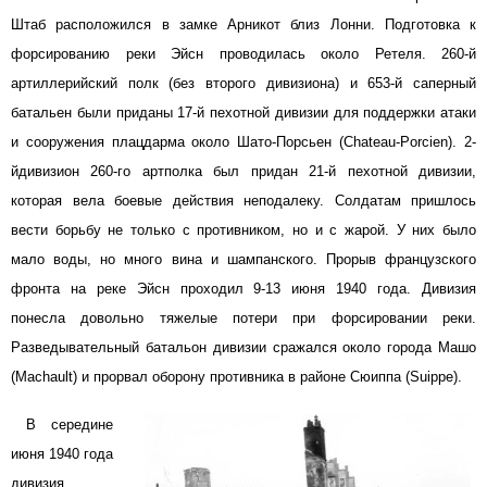
Штаб расположился в замке Арникот близ Лонни. Подготовка к
форсированию реки Эйсн проводилась около Ретеля. 260-й
артиллерийский полк (без второго дивизиона) и 653-й саперный
батальен были приданы 17-й пехотной дивизии для поддержки атаки
и сооружения плацдарма около Шато-Порсьен (Chateau-Porcien). 2-
йдивизион 260-го артполка был придан 21-й пехотной дивизии,
которая вела боевые действия неподалеку. Солдатам пришлось
вести борьбу не только с противником, но и с жарой. У них было
мало воды, но много вина и шампанского. Прорыв французского
фронта на реке Эйсн проходил 9-13 июня 1940 года. Дивизия
понесла довольно тяжелые потери при форсировании реки.
Разведывательный батальон дивизии сражался около города Машо
(Machault) и прорвал оборону противника в районе Сюиппа (Suippe).
В середине
июня 1940 года
дивизия