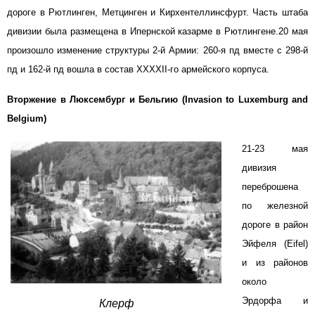
дороге в Рютлинген, Метцинген и Кирхентеллинсфурт. Часть штаба
дивизии была размещена в Ипернской казарме в Рютлингене.20 мая
произошло изменение структуры 2-й Армии: 260-я пд вместе с 298-й
пд и 162-й пд вошла в состав XXXXII-го армейского корпуса.
Вторжение в Люксембург и Бельгию (Invasion to Luxemburg and
Belgium)
21-23 мая
дивизия
переброшена
по железной
дороге в район
Эйфеля (Eifel)
и из районов
около
Эрдорфа и
Клерф