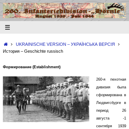
Zum
Inhalt
springen
Start
UKRAINISCHE VERSION – УКРАЇНСЬКА ВЕРСІЯ
История – Geschichte russisch
Формирование (Establishment)
260-я пехотная
дивизия была
сформирована в
Людвигсбурге в
период 26
августа -1
сентября 1939