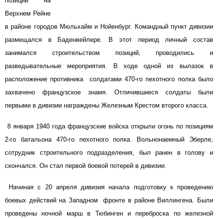
позиции на
Верхнем Рейне
в районе городов Мюльхайм и Нойенбург. Командный пункт дивизии
размещался в Баденвейлере. В этот период личный состав
занимался строительством позиций, проводились и
разведывательные мероприятия. В ходе одной из вылазок в
расположение противника солдатами 470-го пехотного полка было
захвачено французское знамя. Отличившиеся солдаты были
первыми в дивизии награждены Железным Крестом второго класса.
8 января 1940 года французские войска открыли огонь по позициям
2-го батальона 470-го пехотного полка. Вольнонаемный Эберле,
сотрудник строительного подразделения, был ранен в голову и
скончался. Он стал первой боевой потерей в дивизии.
Начиная с 20 апреля дивизия начала подготовку к проведению
боевых действий на Западном фронте в районе Виллингена. Были
проведены ночной марш в Тюбинген и переброска по железной