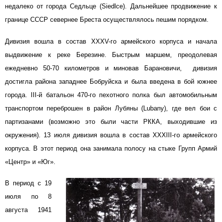
недалеко от города Седльце (Siedlce). Дальнейшее продвижение к
границе СССР севернее Бреста осуществлялось пешим порядком.
Дивизия вошла в состав XXXV-го армейского корпуса и начала
выдвижение к реке Березине. Быстрым маршем, преодолевая
ежедневно 50-70 километров и миновав Барановичи, дивизия
достигла района западнее Бобруйска и была введена в бой южнее
города. III-й батальон 470-го пехотного полка был автомобильным
транспортом переброшен в район Лубяны (Lubany), где вел бои с
партизанами (возможно это были части РККА, выходившие из
окружения). 13 июля дивизия вошла в состав XXXIII-го армейского
корпуса. В этот период она занимала полосу на стыке Групп Армий
«Центр» и «Юг».
В период с 19
июля по 8
августа 1941